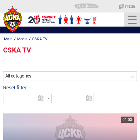
/
/
Main
Media
CSKA TV
CSKA TV
All categories
Reset filter
-
01:03