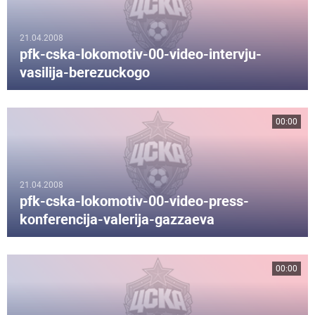
21.04.2008
pfk-cska-lokomotiv-00-video-intervju-
vasilija-berezuckogo
00:00
21.04.2008
pfk-cska-lokomotiv-00-video-press-
konferencija-valerija-gazzaeva
00:00