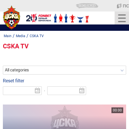
/
/
Main
Media
CSKA TV
CSKA TV
All categories
Reset filter
-
00:00