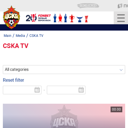
/
/
Main
Media
CSKA TV
CSKA TV
All categories
Reset filter
-
00:00