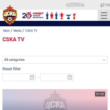
/
/
Main
Media
CSKA TV
CSKA TV
All categories
Reset filter
-
01:03