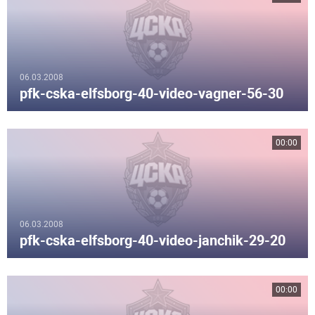
06.03.2008
pfk-cska-elfsborg-40-video-vagner-56-30
00:00
06.03.2008
pfk-cska-elfsborg-40-video-janchik-29-20
00:00