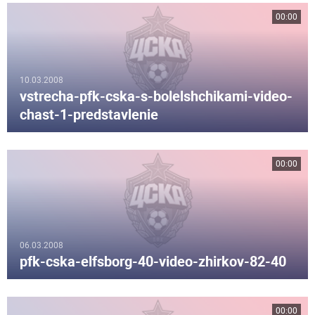
00:00
10.03.2008
vstrecha-pfk-cska-s-bolelshchikami-video-
chast-1-predstavlenie
00:00
06.03.2008
pfk-cska-elfsborg-40-video-zhirkov-82-40
00:00