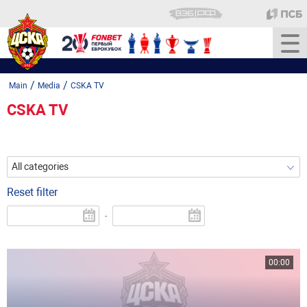
/
/
Main
Media
CSKA TV
CSKA TV
All categories
Reset filter
-
00:00