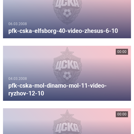
06.03.2008
pfk-cska-elfsborg-40-video-zhesus-6-10
00:00
04.03.2008
pfk-cska-mol-dinamo-mol-11-video-
ryzhov-12-10
00:00