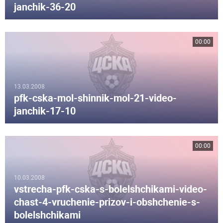
janchik-36-20
00:00
13.03.2008
pfk-cska-mol-shinnik-mol-21-video-
janchik-17-10
00:00
10.03.2008
vstrecha-pfk-cska-s-bolelshchikami-video-
chast-4-vruchenie-prizov-i-obshchenie-s-
bolelshchikami