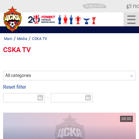
/
/
Main
Media
CSKA TV
CSKA TV
All categories
Reset filter
-
00:00