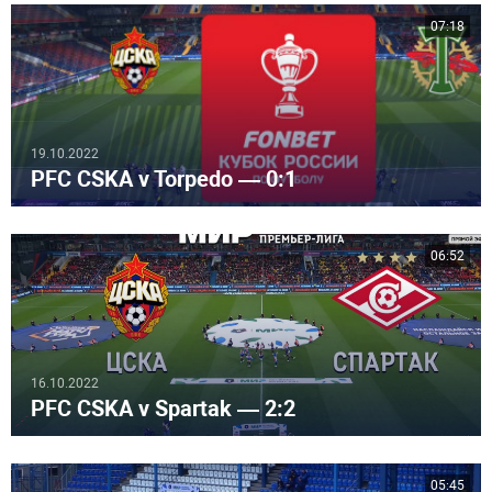
07:18
19.10.2022
PFC CSKA v Torpedo — 0:1
06:52
16.10.2022
PFC CSKA v Spartak — 2:2
05:45