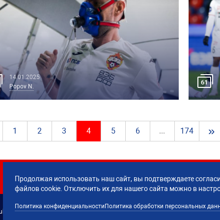
14.01.2025
61
Popov N.
»
1
2
3
4
5
6
...
174
Продолжая использовать наш сайт, вы подтверждаете согласи
файлов cookie. Отключить их для нашего сайта можно в настр
Политика конфиденциальности
Политика обработки персональных дан
lub CSKA Moscow.
Политика обработки 