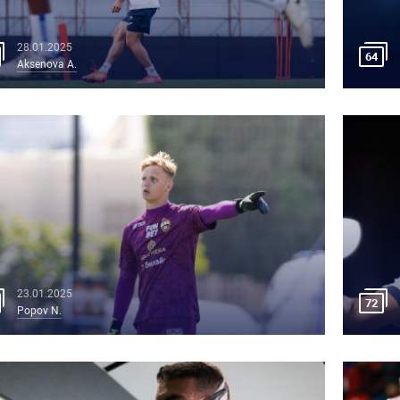
28.01.2025
64
Aksenova A.
23.01.2025
72
Popov N.