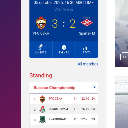
05 october 2025, 16:30 MSC TIME
VEB Arena
3
2
PFC CSKA
Spartak M
LINEUPS
EVENTS
STATS
77
All matches
Standing
Russian Championship
PFC CSKA
11
22-10
24
1
LOKOMOTIV M
11
26-16
23
2
KRASNODAR
11
22-7
23
3