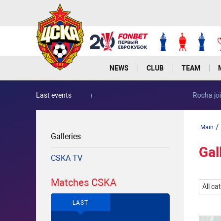
NEWS
CLUB
TEAM
Last events
Rocha joins PFC CSKA from Portimonense
/
Main
Galleries
Gal
CSKA TV
Matches CSKA
All ca
LAST