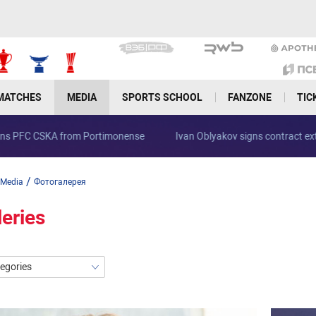
MATCHES
MEDIA
SPORTS SCHOOL
FANZONE
TIC
Ivan Oblyakov signs contract extension
Konyukhov complet
/
Media
Фотогалерея
leries
tegories