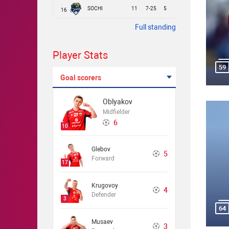
SOCHI
11
7-25
5
16
Full standing
Player Stats
59
Goal scorers
Oblyakov
Midfielder
6
10
Glebov
5
Forward
17
Krugovoy
4
Defender
3
64
Musaev
3