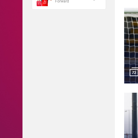
Forward
11
72