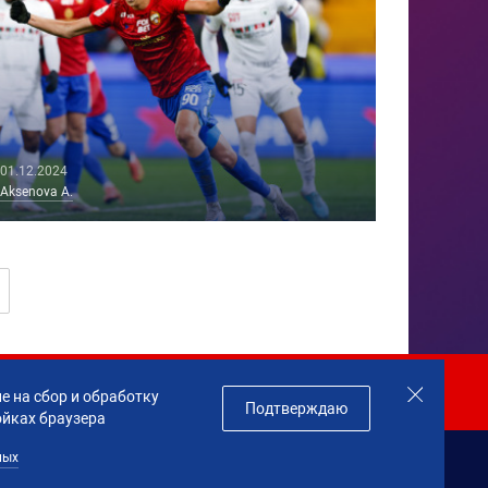
01.12.2024
Aksenova A.
Join us!
е на сбор и обработку
Подтверждаю
ойках браузера
ных
данных
Made by
Profity