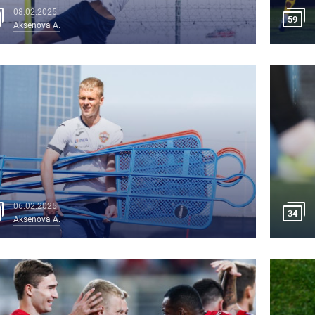
08.02.2025
59
Aksenova A.
06.02.2025
34
Aksenova A.