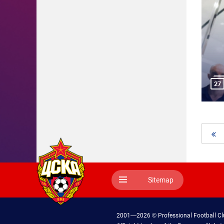
27
Sitemap
2001—2026 © Professional Football C