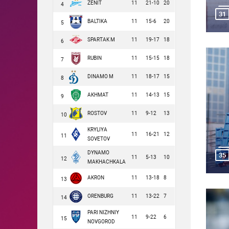
ZENIT
11
21-10
20
4
31
BALTIKA
11
15-6
20
5
SPARTAK M
11
19-17
18
6
RUBIN
11
15-15
18
7
DINAMO M
11
18-17
15
8
AKHMAT
11
14-13
15
9
ROSTOV
11
9-12
13
10
KRYLIYA
11
16-21
12
11
SOVETOV
DYNAMO
35
11
5-13
10
12
MAKHACHKALA
AKRON
11
13-18
8
13
ORENBURG
11
13-22
7
14
PARI NIZHNIY
11
9-22
6
15
NOVGOROD