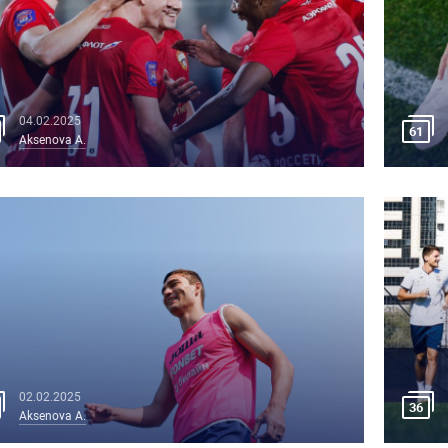
04.02.2025
61
Aksenova A.
02.02.2025
36
Aksenova A.