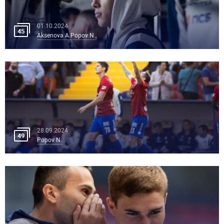
01.10.2024
45
Aksenova A.Popov N.,
28.09.2024
49
Popov N.