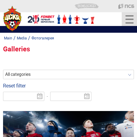
/
/
Main
Media
Фотогалерея
Galleries
All categories
Reset filter
-