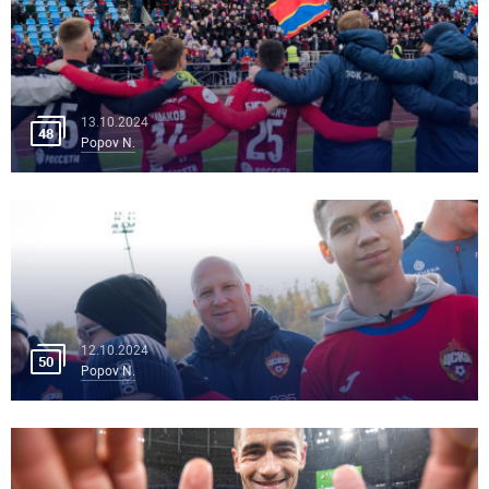
13.10.2024
48
Popov N.
12.10.2024
50
Popov N.