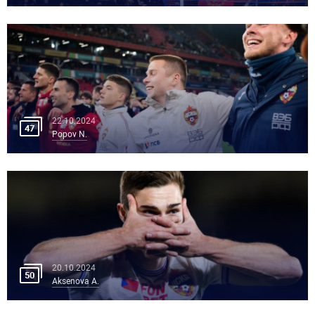
22.10.2024
47
Popov N.
20.10.2024
50
Aksenova A.