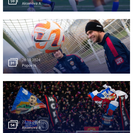
59
Aksenova A.
26.10.2024
31
Popov N.
22.10.2024
54
Aksenova A.