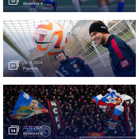
59
Aksenova A.
26.10.2024
31
Popov N.
22.10.2024
54
Aksenova A.