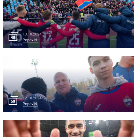
13.10.2024
48
Popov N.
12.10.2024
50
Popov N.