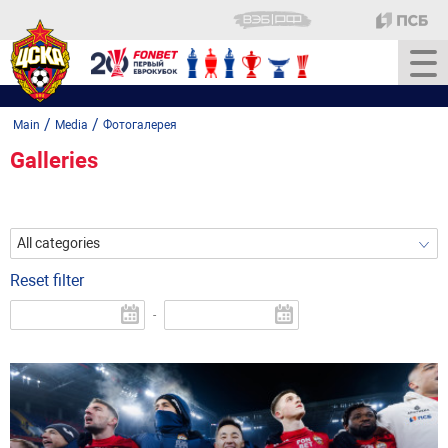
/
/
Main
Media
Фотогалерея
Galleries
All categories
Reset filter
-