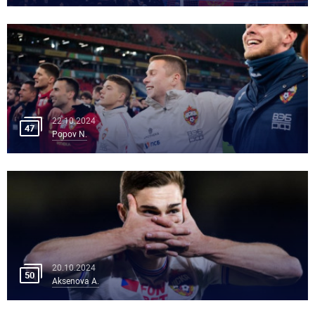
22.10.2024
47
Popov N.
20.10.2024
50
Aksenova A.