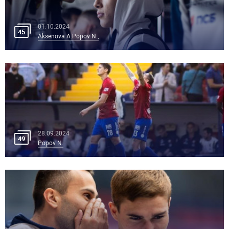
01.10.2024
45
Aksenova A.Popov N.,
28.09.2024
49
Popov N.