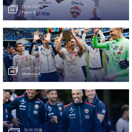
29.06.2025
63
Popov N.
27.06.2025
86
Aksenova A.
26.06.2025