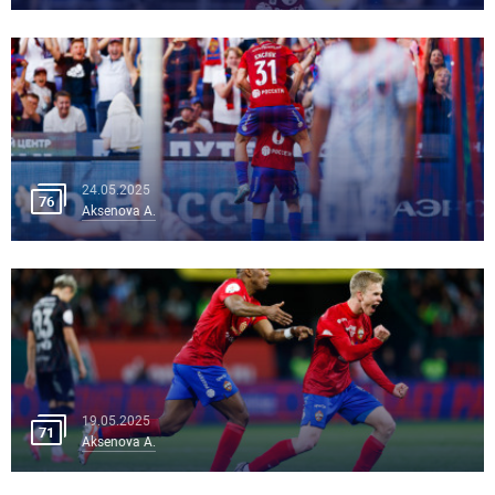
24.05.2025
76
Aksenova A.
19.05.2025
71
Aksenova A.