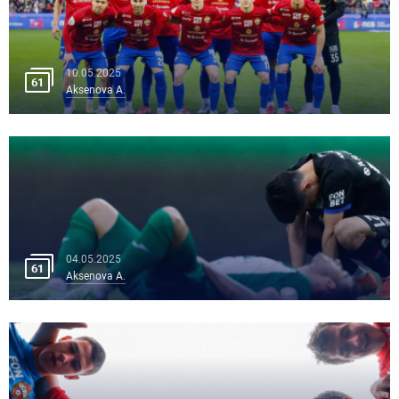
10.05.2025
61
Aksenova A.
04.05.2025
61
Aksenova A.