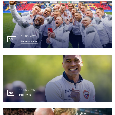
18.05.2025
135
Aksenova A.
16.05.2025
40
Popov N.