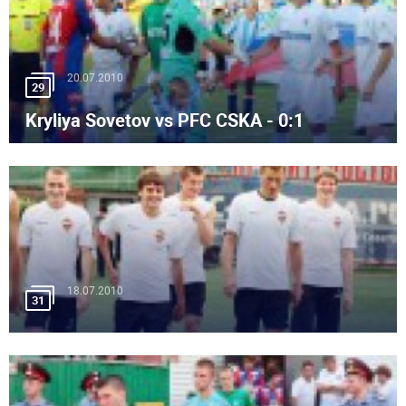
20.07.2010
29
Kryliya Sovetov vs PFC CSKA - 0:1
18.07.2010
31