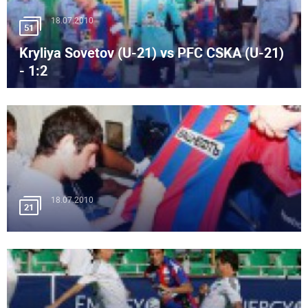
18.07.2010
51
Kryliya Sovetov (U-21) vs PFC CSKA (U-21)
- 1:2
18.07.2010
21