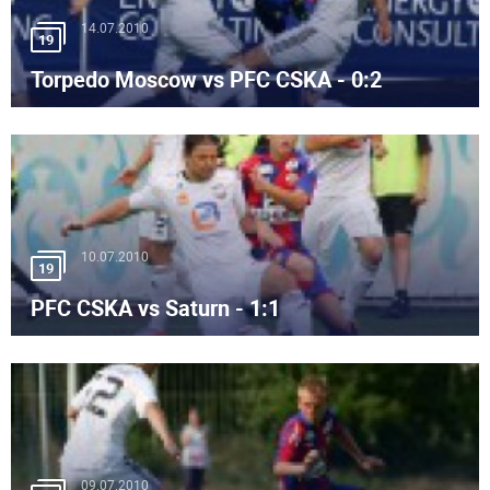
14.07.2010
19
Torpedo Moscow vs PFC CSKA - 0:2
10.07.2010
19
PFC CSKA vs Saturn - 1:1
09.07.2010