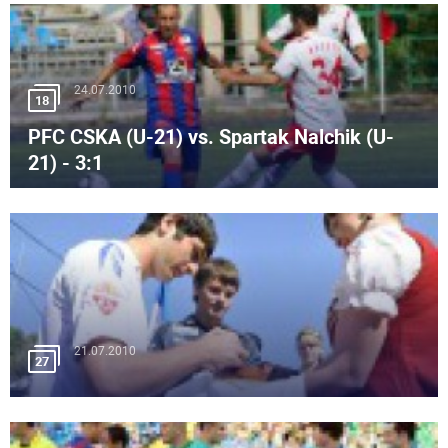
24.07.2010
18
PFC CSKA (U-21) vs. Spartak Nalchik (U-
21) - 3:1
21.07.2010
27