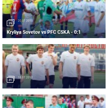
20.07.2010
29
Kryliya Sovetov vs PFC CSKA - 0:1
18.07.2010
31