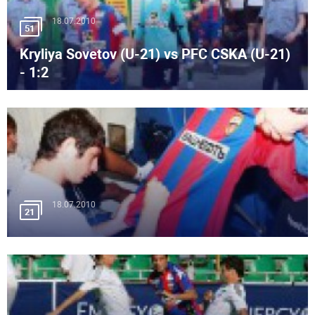
18.07.2010
51
Kryliya Sovetov (U-21) vs PFC CSKA (U-21)
- 1:2
18.07.2010
21