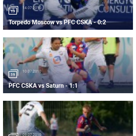
14.07.2010
19
Torpedo Moscow vs PFC CSKA - 0:2
10.07.2010
19
PFC CSKA vs Saturn - 1:1
09.07.2010