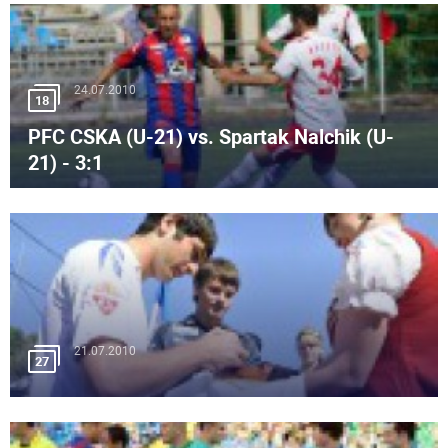
24.07.2010
18
PFC CSKA (U-21) vs. Spartak Nalchik (U-
21) - 3:1
21.07.2010
27