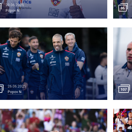
29.06.2025
86
Popov N.
26.06.2025
0
107
Popov N.