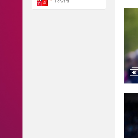
Forward
11
40