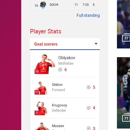
SOCHI
11
7-25
5
16
Full standing
Player Stats
77
Goal scorers
Oblyakov
Midfielder
6
10
Glebov
5
Forward
17
Krugovoy
4
Defender
3
71
Musaev
3