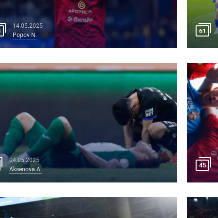
14.05.2025
8
61
Popov N.
04.05.2025
45
Aksenova A.