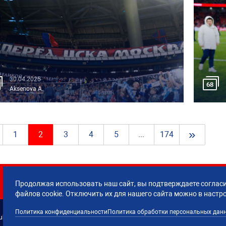
30.04.2025
68
Aksenova A.
»
1
2
3
4
5
...
174
Продолжая использовать наш сайт, вы подтверждаете согласи
файлов cookie. Отключить их для нашего сайта можно в настр
Политика конфиденциальности
Политика обработки персональных дан
lub CSKA Moscow.
Политика обработки 