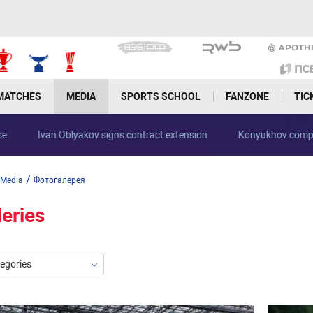
MATCHES
MEDIA
SPORTS SCHOOL
FANZONE
TIC
Ivan Oblyakov signs contract extension
Konyukhov complet
/
Media
Фотогалерея
leries
tegories