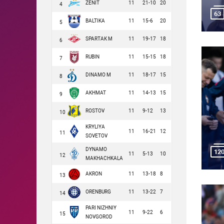
ZENIT
11
21-10
20
4
63
BALTIKA
11
15-6
20
5
SPARTAK M
11
19-17
18
6
RUBIN
11
15-15
18
7
DINAMO M
11
18-17
15
8
AKHMAT
11
14-13
15
9
ROSTOV
11
9-12
13
10
KRYLIYA
11
16-21
12
11
SOVETOV
DYNAMO
12
11
5-13
10
12
MAKHACHKALA
AKRON
11
13-18
8
13
ORENBURG
11
13-22
7
14
PARI NIZHNIY
11
9-22
6
15
NOVGOROD