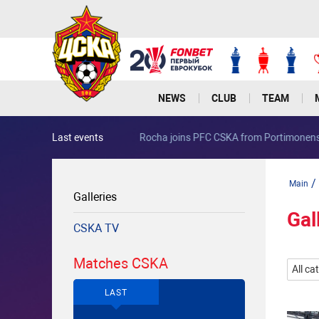
NEWS
CLUB
TEAM
Last events
Rocha joins PFC CSKA from Portimonense
/
Main
Galleries
Gal
CSKA TV
Matches CSKA
All ca
LAST