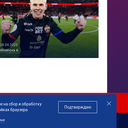
28.04.2025
Aksenova A.
Join us!
е на сбор и обработку
Подтверждаю
ойках браузера
ных
данных
Made by
Profity