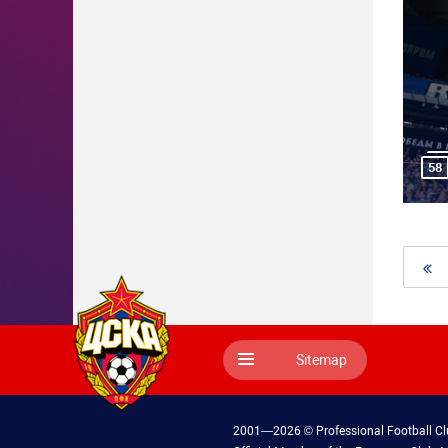
58
Sitemap
2001—2026 © Professional Football C