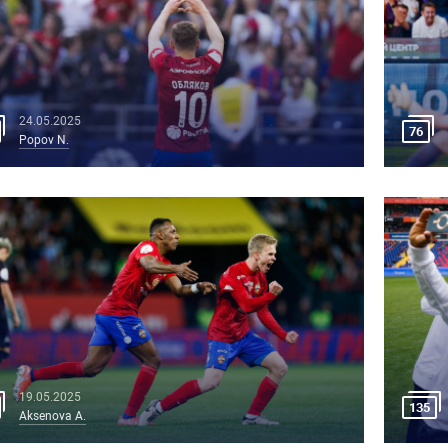
24.05.2025
76
Popov N.
19.05.2025
135
Aksenova A.