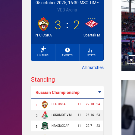
05 october 2025, 16:30 MSC TIME
VEB Arena
3
2
PFC CSKA
Spartak M
LINEUPS
EVENTS
STATS
70
All matches
Standing
Russian Championship
PFC CSKA
11
22-10
24
1
LOKOMOTIV M
11
26-16
23
2
KRASNODAR
11
22-7
23
3