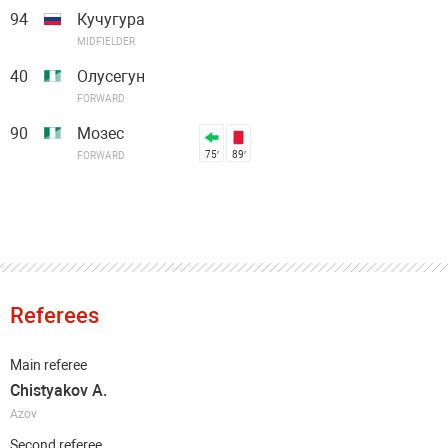
94
Кучугура
MIDFIELDER
40
Олусегун
FORWARD
90
Мозес
75′
89′
FORWARD
Referees
Main referee
Chistyakov A.
Azov
Second referee