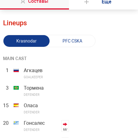
Составы
Еще
Lineups
Krasnodar
PFC CSKA
MAIN CAST
1
Агкацев
GOALKEEPER
3
Тормена
DEFENDER
15
Оласа
DEFENDER
20
Гонсалес
66′
DEFENDER