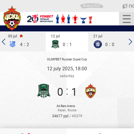
05 jul
12 jul
21 jul
:
:
:
4
2
0
1
0
0
OLIMPBET Russian Super Cup
12 july 2025, 18:00
saturday
:
0
1
Ak Bars Arena
Kazan
,
Russia
34677 ppl
/ 45379