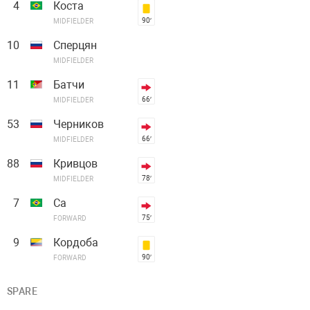
4
Коста
90′
MIDFIELDER
10
Сперцян
MIDFIELDER
11
Батчи
66′
MIDFIELDER
53
Черников
66′
MIDFIELDER
88
Кривцов
78′
MIDFIELDER
7
Са
75′
FORWARD
9
Кордоба
90′
FORWARD
SPARE