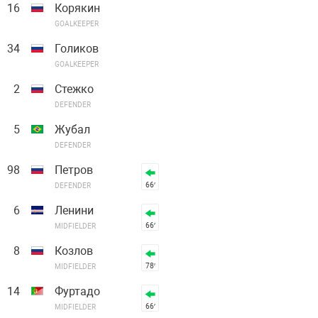
16
Корякин
GOALKEEPER
34
Голиков
GOALKEEPER
2
Стежко
DEFENDER
5
Жубал
DEFENDER
98
Петров
66′
DEFENDER
6
Ленини
66′
MIDFIELDER
8
Козлов
78′
MIDFIELDER
14
Фуртадо
66′
MIDFIELDER