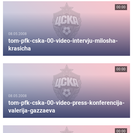
00:00
08.05.2008
tom-pfk-cska-00-video-intervju-milosha-
krasicha
00:00
08.05.2008
tom-pfk-cska-00-video-press-konferencija-
valerija-gazzaeva
00:00