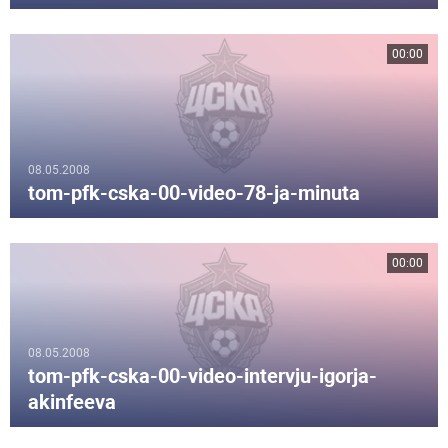
00:00
08.05.2008
tom-pfk-cska-00-video-78-ja-minuta
00:00
08.05.2008
tom-pfk-cska-00-video-intervju-igorja-
akinfeeva