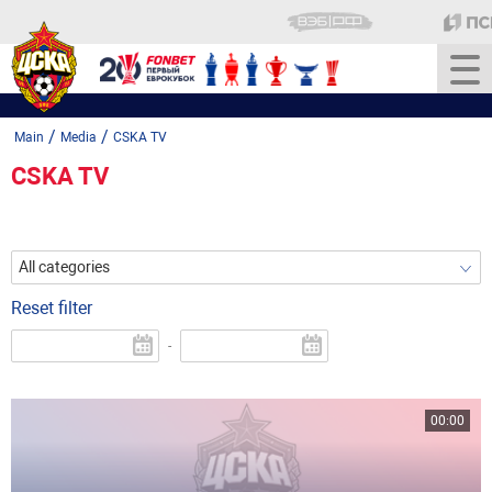
/
/
Main
Media
CSKA TV
CSKA TV
All categories
Reset filter
-
00:00