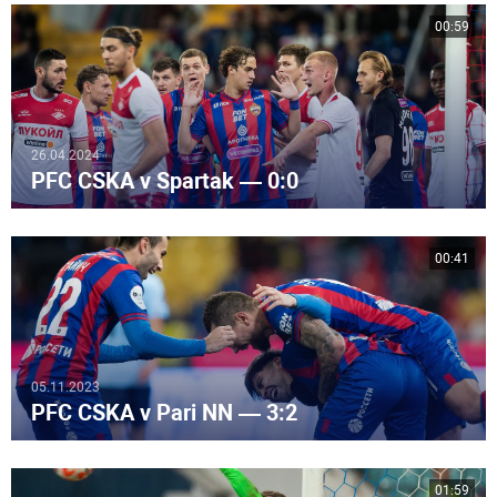
00:59
26.04.2024
PFC CSKA v Spartak — 0:0
00:41
05.11.2023
PFC CSKA v Pari NN — 3:2
01:59