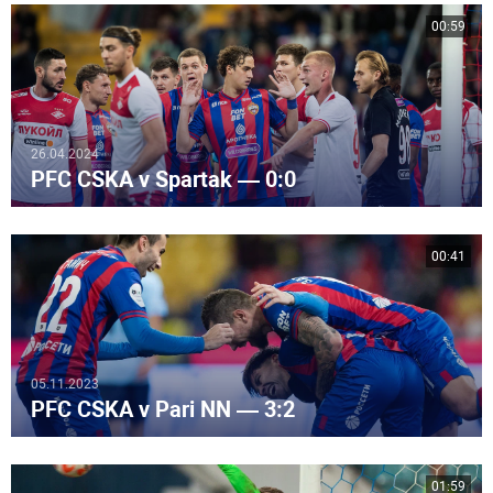
00:59
26.04.2024
PFC CSKA v Spartak — 0:0
00:41
05.11.2023
PFC CSKA v Pari NN — 3:2
01:59