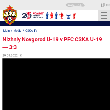
/
/
Main
Media
CSKA TV
Nizhniy Novgorod U-19 v PFC CSKA U-19
— 3:3
20.08.2022
©