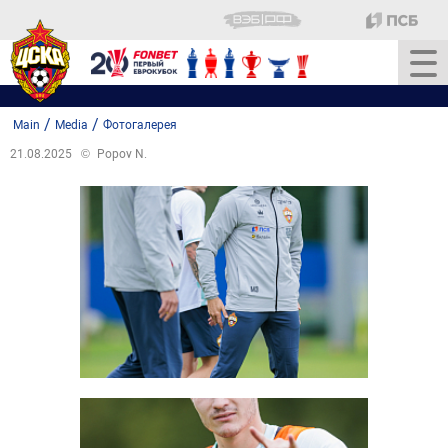
/
/
Main
Media
Фотогалерея
21.08.2025
©
Popov N.