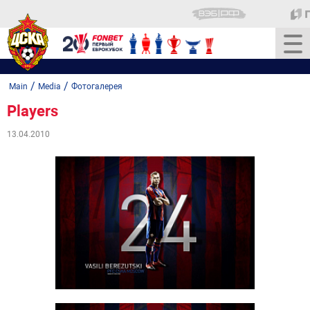
/
/
Main
Media
Фотогалерея
Players
13.04.2010