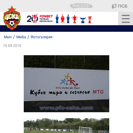
/
/
Main
Media
Фотогалерея
10.09.2010