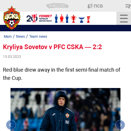
/
/
Main
News
Team news
Kryliya Sovetov v PFC CSKA — 2:2
15.03.2023
Red-blue drew away in the first semi-final match of
the Cup.