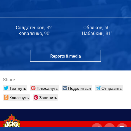
Солдатенков,
82′
Обляков,
60′
Коваленко,
90′
Набабкин,
81′
Reports & media
Share:
Твитнуть
Плюсануть
Поделиться
Отправить
Класснуть
Запинить