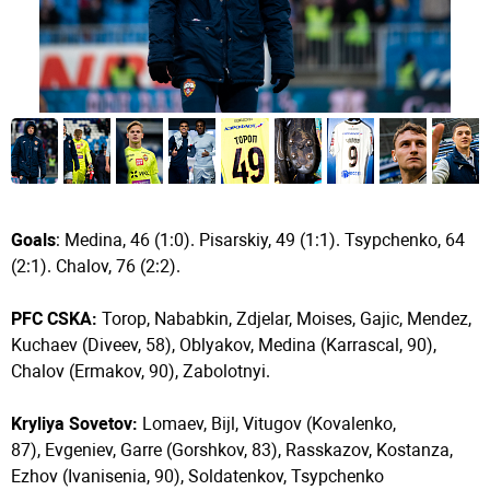
Goals
: Medina, 46 (1:0). Pisarskiy, 49 (1:1). Tsypchenko, 64
(2:1). Chalov, 76 (2:2).
PFC CSKA:
Torop, Nababkin, Zdjelar, Moises, Gajic, Mendez,
Kuchaev (Diveev, 58), Oblyakov, Medina (Karrascal, 90),
Chalov (Ermakov, 90), Zabolotnyi.
Kryliya Sovetov:
Lomaev, Bijl, Vitugov (Kovalenko,
87), Evgeniev, Garre (Gorshkov, 83), Rasskazov, Kostanza,
Ezhov (Ivanisenia, 90), Soldatenkov, Tsypchenko