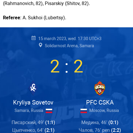
(Rahmanovich, 82), Pisarskiy (Shitov, 82).
Referee
: A. Sukhoi (Lubertsy).
15 march 2023, wed. 17:30 UTC+3
Solidarnost Arena, Samara
2
:
2
Kryliya Sovetov
PFC CSKA
Samara, Russia
Moscow, Russia
Писарский, 49′
(1:1)
Медина, 46′
(0:1)
Цыпченко, 64′
(2:1)
Чалов, 76′ pen
(2:2)