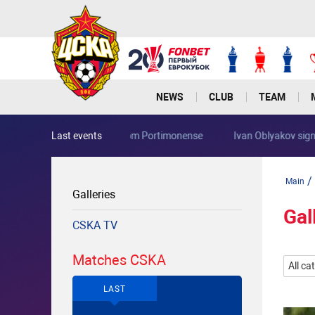
NEWS
CLUB
TEAM
Last events
Rocha joins PFC CSKA from Portimonense
/
Main
Galleries
Gal
CSKA TV
Matches CSKA
All ca
LAST