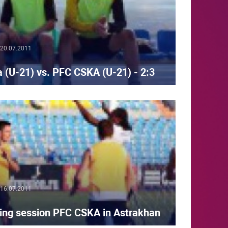
20.07.2011
 (U-21) vs. PFC CSKA (U-21) - 2:3
16.07.2011
ning session PFC CSKA in Astrakhan