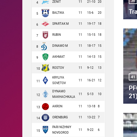
36
ZENIT
11
21-10
20
4
Tra
BALTIKA
11
15-6
20
5
SPARTAK M
11
19-17
18
6
RUBIN
11
15-15
18
7
DINAMO M
11
18-17
15
8
AKHMAT
11
14-13
15
9
ROSTOV
11
9-12
13
10
41
KRYLIYA
11
16-21
12
11
SOVETOV
PF
DYNAMO
11
5-13
10
21)
12
MAKHACHKALA
AKRON
11
13-18
8
13
ORENBURG
11
13-22
7
14
PARI NIZHNIY
11
9-22
6
15
NOVGOROD