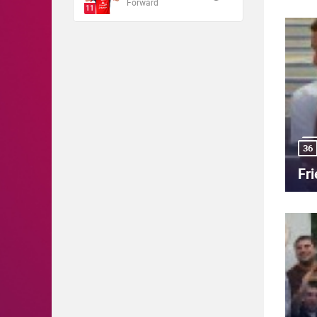
Forward
11
36
Fr