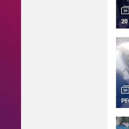
39
20 
50
PF