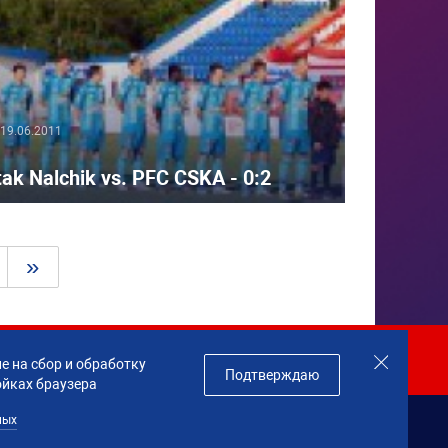
19.06.2011
tak Nalchik vs. PFC CSKA - 0:2
»
Join us!
е на сбор и обработку
Подтверждаю
ойках браузера
ных
данных
Made by
Profity