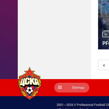
33
PF
Sitemap
2001—2026 © Professional Football C