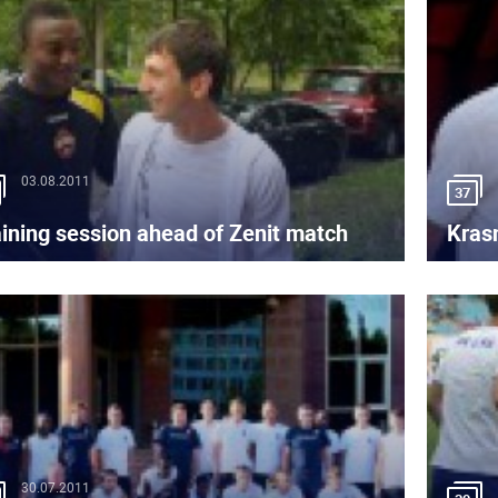
03.08.2011
37
aining session ahead of Zenit match
Kras
30.07.2011