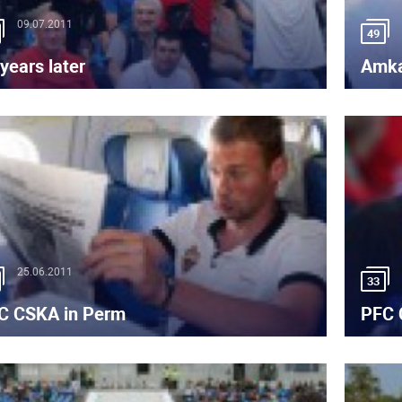
09.07.2011
49
years later
Amka
25.06.2011
33
C CSKA in Perm
PFC 