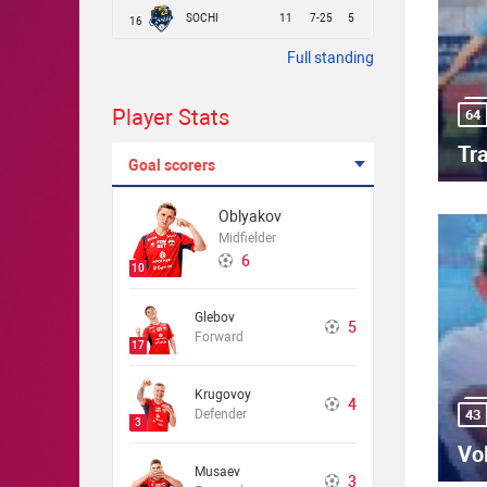
SOCHI
11
7-25
5
16
Full standing
Player Stats
64
Tr
Goal scorers
Oblyakov
Midfielder
6
10
Glebov
5
Forward
17
Krugovoy
4
Defender
43
3
Vo
Musaev
3