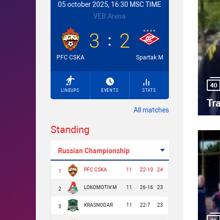
05 october 2025, 16:30 MSC TIME
VEB Arena
3
2
PFC CSKA
Spartak M
40
LINEUPS
EVENTS
STATS
Tr
All matches
Standing
Russian Championship
PFC CSKA
11
22-10
24
1
LOKOMOTIV M
11
26-16
23
2
KRASNODAR
11
22-7
23
3