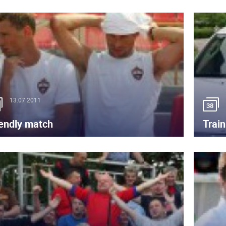
13.07.2011
38
iendly match
Train