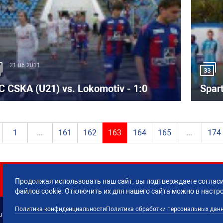
21.06.2011
33
C CSKA (U21) vs. Lokomotiv - 1:0
Spar
1
...
161
162
163
164
165
...
174
Продолжая использовать наш сайт, вы подтверждаете согласи
файлов cookie. Отключить их для нашего сайта можно в настр
Политика конфиденциальности
Политика обработки персональных дан
lub CSKA Moscow.
Политика обработки 