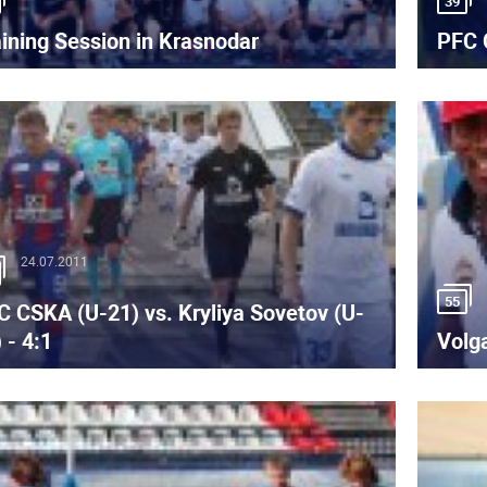
39
ining Session in Krasnodar
PFC C
24.07.2011
55
C CSKA (U-21) vs. Kryliya Sovetov (U-
 - 4:1
Volg