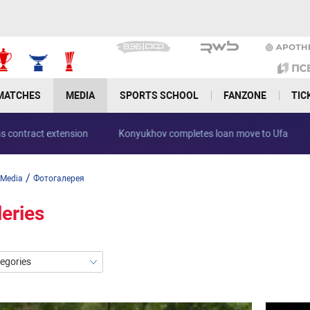
MATCHES
MEDIA
SPORTS SCHOOL
FANZONE
TIC
Ivan Oblyakov signs contract extension
Konyukhov complet
/
Media
Фотогалерея
leries
tegories