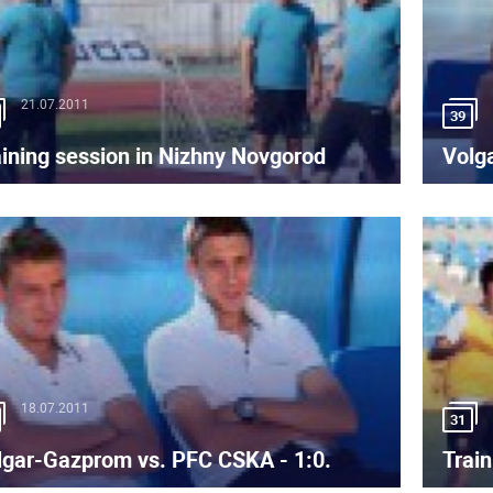
21.07.2011
39
aining session in Nizhny Novgorod
Volga
18.07.2011
31
lgar-Gazprom vs. PFC CSKA - 1:0.
Trai