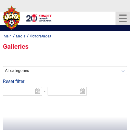
/
/
Main
Media
Фотогалерея
Galleries
All categories
Reset filter
-