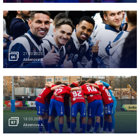
21.03.2025
66
Aksenova A.
18.03.2025
87
Aksenova A.