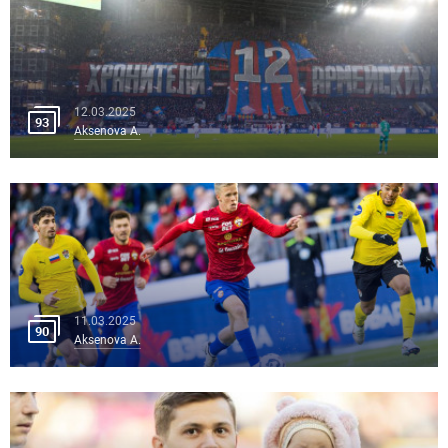
12.03.2025
93
Aksenova A.
11.03.2025
90
Aksenova A.