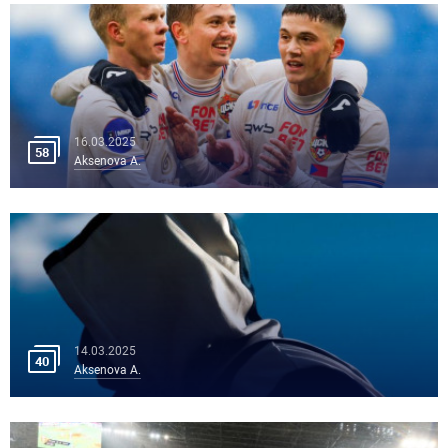
16.03.2025
58
Aksenova A.
14.03.2025
40
Aksenova A.