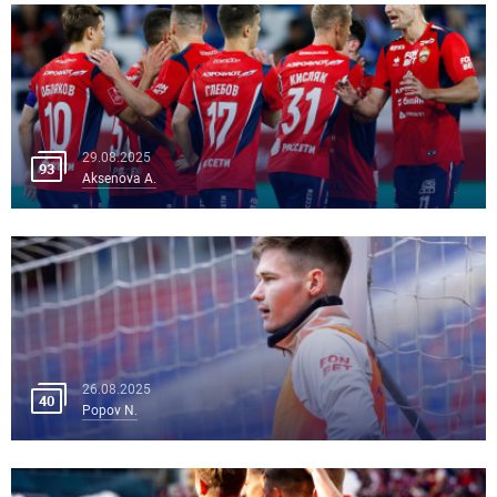
29.08.2025
93
Aksenova A.
26.08.2025
40
Popov N.