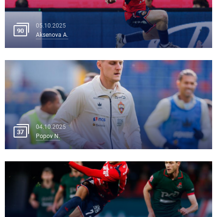
05.10.2025
90
Aksenova A.
04.10.2025
37
Popov N.