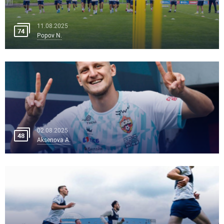
11.08.2025
74
Popov N.
02.08.2025
48
Aksenova A.