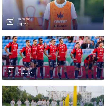
20.08.2025
75
Popov N.
13.08.2025
84
Aksenova A.