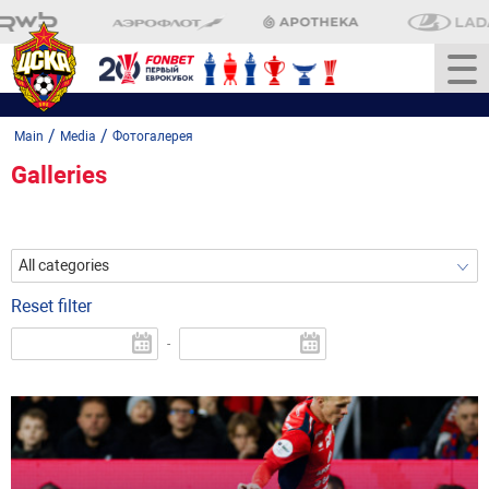
/
/
Main
Media
Фотогалерея
Galleries
All categories
Reset filter
-